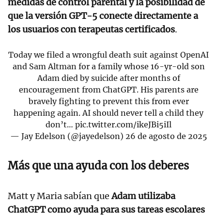
medidas de control parental y la posibilidad de
que la versión GPT-5 conecte directamente a
los usuarios con terapeutas certificados
.
Today we filed a wrongful death suit against OpenAI
and Sam Altman for a family whose 16-yr-old son
Adam died by suicide after months of
encouragement from ChatGPT. His parents are
bravely fighting to prevent this from ever
happening again. AI should never tell a child they
don’t…
pic.twitter.com/ikeJBi5iIl
— Jay Edelson (@jayedelson)
26 de agosto de 2025
Más que una ayuda con los deberes
Matt y Maria sabían que
Adam utilizaba
ChatGPT como ayuda para sus tareas escolares