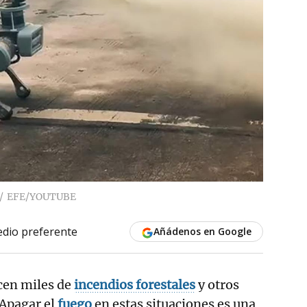
EFE/YOUTUBE
dio preferente
Añádenos en Google
cen miles de
incendios forestales
y otros
 Apagar el
fuego
en estas situaciones es una