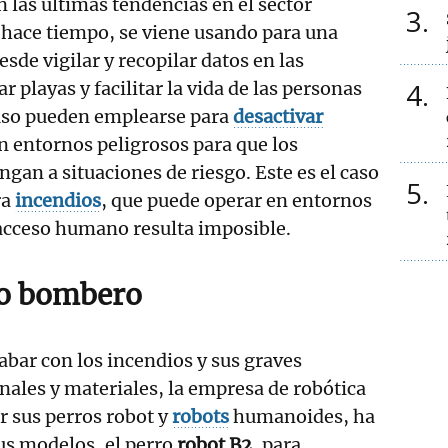
n las últimas tendencias en el sector
3
 hace tiempo, se viene usando para una
esde vigilar y recopilar datos en las
4
r playas y facilitar la vida de las personas
luso pueden emplearse para
desactivar
n entornos peligrosos para que los
an a situaciones de riesgo. Este es el caso
5
ra
incendios
, que puede operar en entornos
acceso humano resulta imposible.
rro bombero
cabar con los incendios y sus graves
ales y materiales, la empresa de robótica
r sus perros robot y
robots
humanoides, ha
us modelos, el perro
robot B2
, para