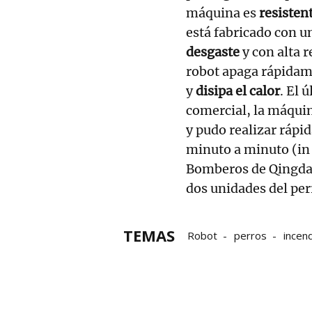
máquina es
resisten
está fabricado con u
desgaste
y con alta 
robot apaga rápidam
y
disipa el calor
. El 
comercial, la máquin
y pudo realizar ráp
minuto a minuto (in 
Bomberos de Qingdao
dos unidades del pe
TEMAS
Robot
perros
incen
Incendios forestales
E