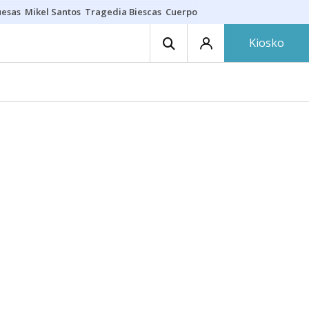
uesas
Mikel Santos
Tragedia Biescas
Cuerpo ría
Inmigración Bizkaia
Kiosko