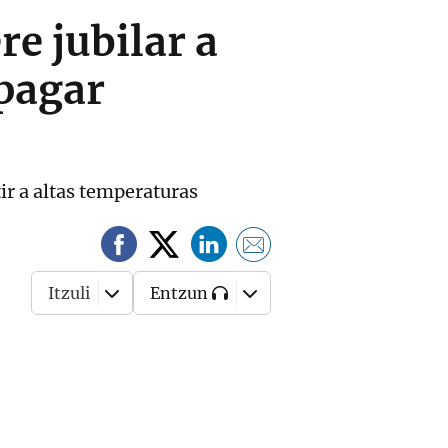
re jubilar a
apagar
ir a altas temperaturas
Itzuli
Entzun