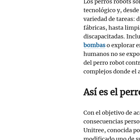
Los perros robots so
tecnológico y, desde
variedad de tareas: d
fábricas, hasta limpia
discapacitadas. Inc
bombas
o explorar e
humanos no se expong
del perro robot cont
complejos donde el 
Así es el pe
Con el objetivo de a
consecuencias person
Unitree, conocida po
modificado uno de s