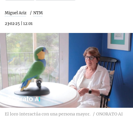
Miguel Ariz
NTM
23·02·25
|
12:01
El loro interactúa con una persona mayor.
ONORATO AI