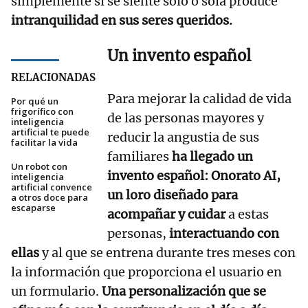
simplemente si se siente solo o sola produce
intranquilidad en sus seres queridos.
Un invento español
RELACIONADAS
Para mejorar la calidad de vida
Por qué un
frigorífico con
de las personas mayores y
inteligencia
artificial te puede
reducir la angustia de sus
facilitar la vida
familiares
ha llegado un
Un robot con
invento español: Onorato AI,
inteligencia
artificial convence
un loro diseñado para
a otros doce para
escaparse
acompañar y cuidar
a estas
personas,
interactuando con
ellas
y al que se entrena durante tres meses con
la información que proporciona el usuario en
un formulario.
Una personalización que se