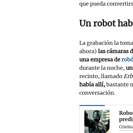
que pueda convertirs
Un robot habl
La grabación la tom
ahora)
las cámaras d
una empresa de
robó
durante la noche,
un
recinto, llamado
Erb
había allí,
bastante m
conversación.
Robot
predi
Cristin