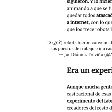
siguieron. Y lo hicie
animando a que se fu
quedar todos
atasca
a internet,
con lo qu
que los trece robots 
12 (¿6?) robots fueron convenci
sus puestos de trabajo e ir a c
— Joel Gómez Treviño (@
Era un expe
Aunque mucha gente
casi racional de esa
experimento del fab
creadores del resto d