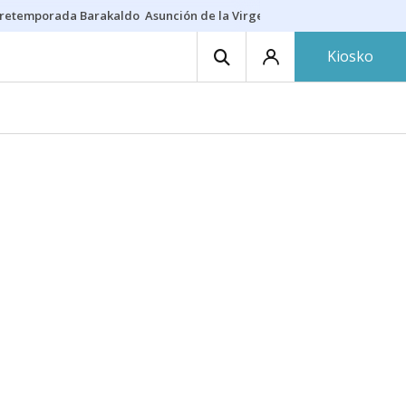
retemporada Barakaldo
Asunción de la Virgen
Casa Targaryen
Gazt
Kiosko