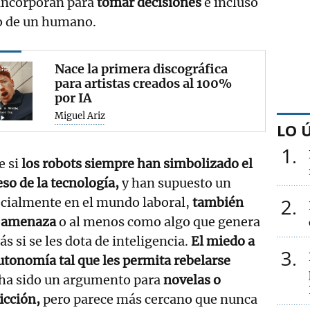
incorporan para
tomar decisiones
e incluso
lo de un humano.
Nace la primera discográfica
para artistas creados al 100%
por IA
Miguel Ariz
LO 
1
 si
los robots siempre han simbolizado el
so de la tecnología,
y han supuesto un
2
ecialmente en el mundo laboral,
también
a amenaza
o al menos como algo que genera
ás si se les dota de inteligencia.
El miedo a
3
tonomía tal que les permita rebelarse
ha sido un argumento para
novelas o
ficción,
pero parece más cercano que nunca