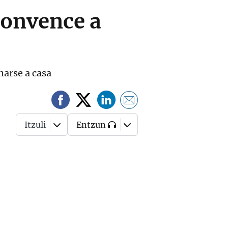
 convence a
harse a casa
Itzuli
Entzun