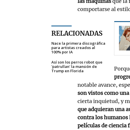
las máquinas
que la 
comportarse al esti
RELACIONADAS
Nace la primera discográfica
para artistas creados al
100% por IA
Así son los perros robot que
'patrullan' la mansión de
Porque
Trump en Florida
progre
notable avance, esp
son vistos como un
cierta inquietud, y m
que adquieran una au
contra los humanos
películas de ciencia 