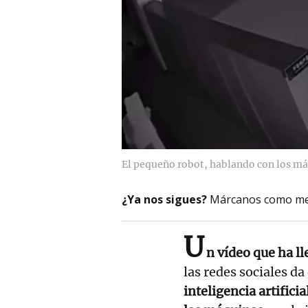
El pequeño robot, hablando con los má
¿Ya nos sigues?
Márcanos como me
U
n vídeo que ha ll
las redes sociales d
inteligencia artificia