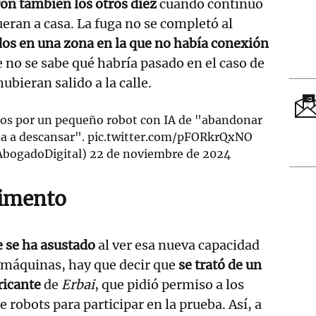
ron también los otros diez
cuando continuó
eran a casa. La fuga no se completó al
dos en una zona en la que no había conexión
e no se sabe qué habría pasado en el caso de
hubieran salido a la calle.
dos por un pequeño robot con IA de "abandonar
asa a descansar".
pic.twitter.com/pFORkrQxNO
AbogadoDigital)
22 de noviembre de 2024
rimento
 se ha asustado
al ver esa nueva capacidad
s máquinas, hay que decir que
se trató de un
ricante
de
Erbai
, que pidió permiso a los
e robots para participar en la prueba. Así, a