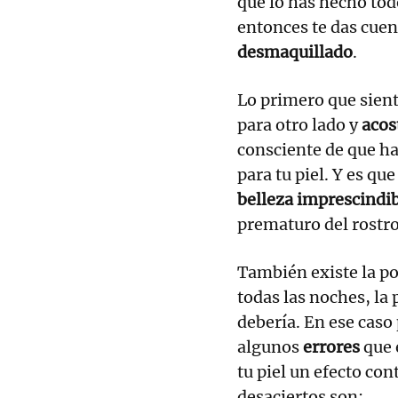
que lo has hecho tod
entonces te das cuent
desmaquillado
.
Lo primero que sient
para otro lado y
acos
consciente de que h
para tu piel. Y es qu
belleza imprescindi
prematuro del rostro
También existe la po
todas las noches, la 
debería. En ese caso
algunos
errores
que 
tu piel un efecto con
desaciertos son: