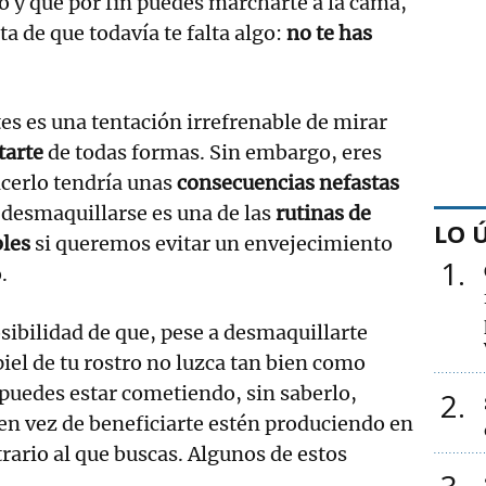
o y que por fin puedes marcharte a la cama,
a de que todavía te falta algo:
no te has
es es una tentación irrefrenable de mirar
tarte
de todas formas. Sin embargo, eres
acerlo tendría unas
consecuencias nefastas
e desmaquillarse es una de las
rutinas de
LO 
bles
si queremos evitar un envejecimiento
1
.
sibilidad de que, pese a desmaquillarte
piel de tu rostro no luzca tan bien como
 puedes estar cometiendo, sin saberlo,
2
en vez de beneficiarte estén produciendo en
trario al que buscas. Algunos de estos