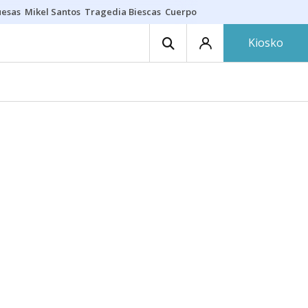
uesas
Mikel Santos
Tragedia Biescas
Cuerpo ría
Inmigración Bizkaia
Kiosko