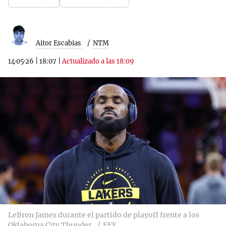
Aitor Escabias
NTM
14·05·26
|
18:07
|
Actualizado a las 18:09
LeBron James durante el partido de playoff frente a los
Oklahoma City Thunder.
EFE