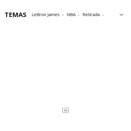
TEMAS
LeBron James
NBA
Retirada
Rey
Oklahoma