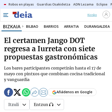
Robos en playas
Guardias Osakidetza
ADN Lezama
Eclipse
Kiosko
BIZKAIA
BILBAO
BARRIOS
ARRATIA
DURANGALDEA
El certamen Jango DOT
regresa a Iurreta con siete
propuestas gastronómicas
Los bares participantes competirán hasta el 17 de
mayo con pintxos que combinan cocina tradicional
y vanguardia
Añádenos en Google
Itzuli
Entzun