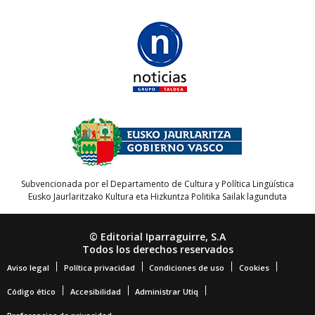
Subvencionada por el Departamento de Cultura y Política Lingüística
Eusko Jaurlaritzako Kultura eta Hizkuntza Politika Sailak lagunduta
© Editorial Iparraguirre, S.A
Todos los derechos reservados
Aviso legal
Política privacidad
Condiciones de uso
Cookies
Código ético
Accesibilidad
Administrar Utiq