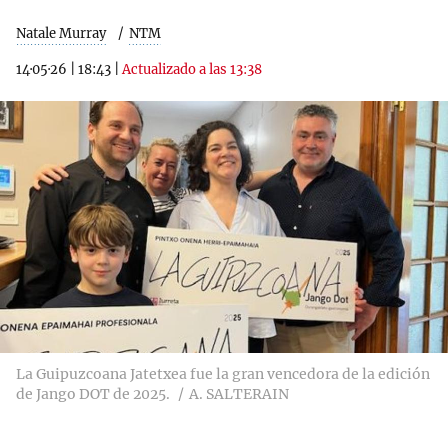
Natale Murray
NTM
14·05·26
|
18:43
|
Actualizado a las 13:38
La Guipuzcoana Jatetxea fue la gran vencedora de la edición
de Jango DOT de 2025.
A. SALTERAIN