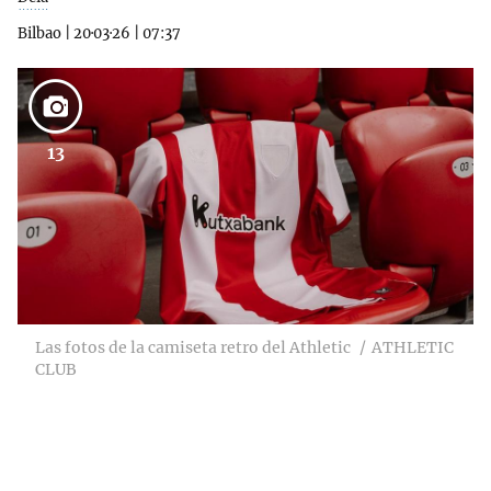
Bilbao
|
20·03·26
|
07:37
13
Las fotos de la camiseta retro del Athletic
ATHLETIC
CLUB