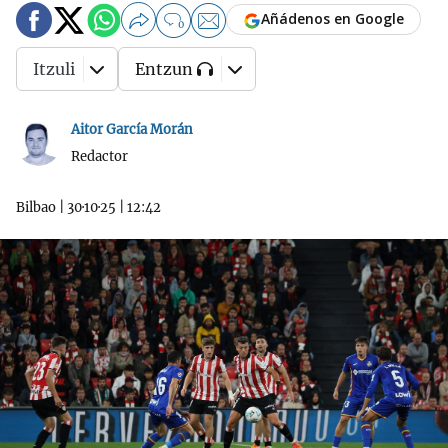
Añádenos en Google
0
Itzuli
Entzun
Aitor García Morán
Redactor
Bilbao
|
30·10·25
|
12:42