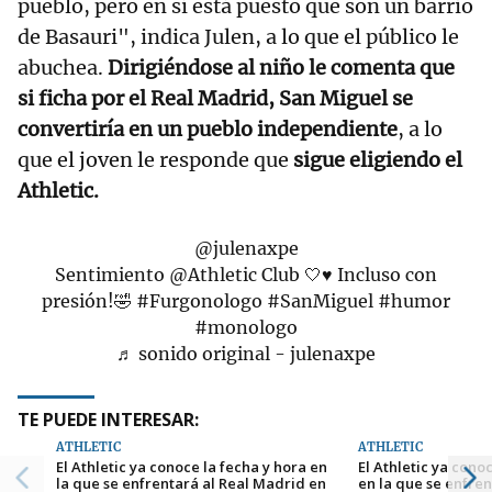
pueblo, pero en sí está puesto que son un barrio
de Basauri", indica Julen, a lo que el público le
abuchea.
Dirigiéndose al niño le comenta que
si ficha por el Real Madrid, San Miguel se
convertiría en un pueblo independiente
, a lo
que el joven le responde que
sigue eligiendo el
Athletic.
@julenaxpe
Sentimiento @Athletic Club 🤍♥️ Incluso con
presión!🤣
#Furgonologo
#SanMiguel
#humor
#monologo
♬ sonido original - julenaxpe
TE PUEDE INTERESAR:
ATHLETIC
ATHLETIC
El Athletic ya conoce la fecha y hora en
El Athletic ya cono
la que se enfrentará al Real Madrid en
en la que se enfre