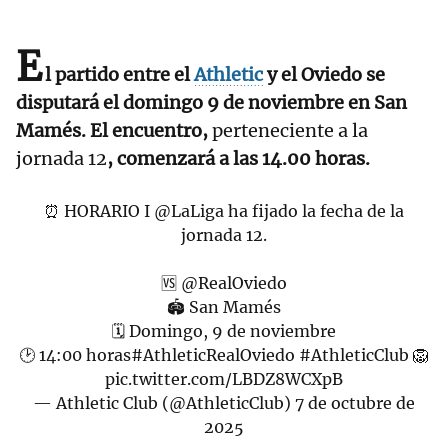
E
l partido entre el
Athletic
y el Oviedo se
disputará el domingo 9 de noviembre en San
Mamés. El encuentro,
perteneciente a la
jornada 12
, comenzará a las 14.00 horas.
⏰ HORARIO I
@LaLiga
ha fijado la fecha de la
jornada 12.
🆚
@RealOviedo
🏟️ San Mamés
🗓️ Domingo, 9 de noviembre
🕑 14:00 horas
#AthleticRealOviedo
#AthleticClub
🦁
pic.twitter.com/LBDZ8WCXpB
— Athletic Club (@AthleticClub)
7 de octubre de
2025