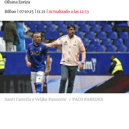
Oihana Ezeiza
Bilbao
|
07·10·25
|
11:21
|
Actualizado a las 12:13
Santi Cazorla y Veljko Paunovic
PACO PAREDES