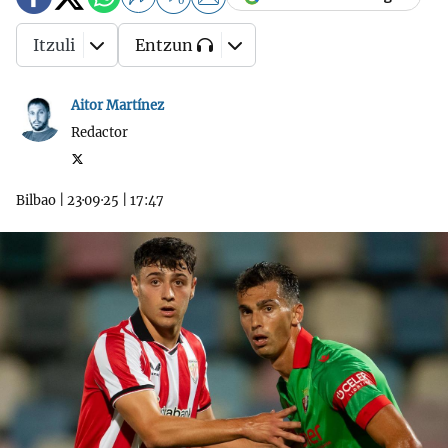
0
Itzuli
Entzun
Aitor Martínez
Redactor
Bilbao
|
23·09·25
|
17:47