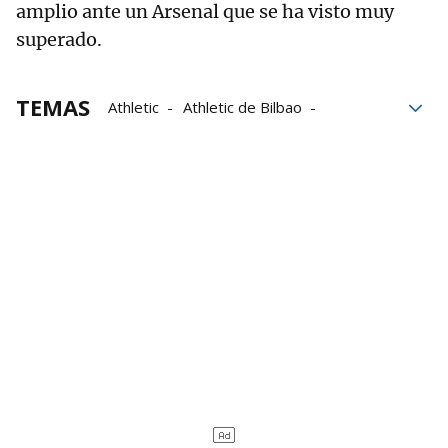
amplio ante un Arsenal que se ha visto muy
superado.
TEMAS
Athletic
Athletic de Bilbao
Nico Williams
Laporte
Arsenal
Champions League
Iker Muniain