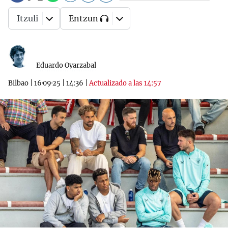
Itzuli
Entzun
Eduardo Oyarzabal
Bilbao
|
16·09·25
|
14:36
|
Actualizado a las 14:57