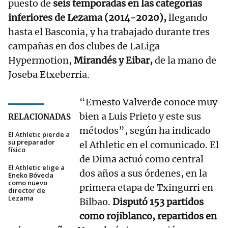
puesto de
seis temporadas en las categorías
inferiores de Lezama (2014-2020),
llegando
hasta el Basconia, y ha trabajado durante tres
campañas en dos clubes de LaLiga
Hypermotion,
Mirandés y Eibar,
de la mano de
Joseba Etxeberria.
“Ernesto Valverde conoce muy
bien a Luis Prieto y este sus
RELACIONADAS
métodos”, según ha indicado
El Athletic pierde a
su preparador
el Athletic en el comunicado. El
físico
de Dima actuó como central
El Athletic elige a
dos años a sus órdenes, en la
Eneko Bóveda
como nuevo
primera etapa de Txingurri en
director de
Lezama
Bilbao.
Disputó 153 partidos
como rojiblanco, repartidos en