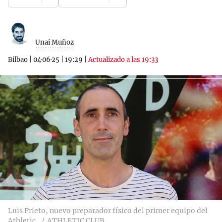
Unai Muñoz
Bilbao
|
04·06·25
|
19:29
|
Actualizado a las 19:33
Luis Prieto, nuevo preparador físico del primer equipo del
Athletic.
ATHLETIC CLUB