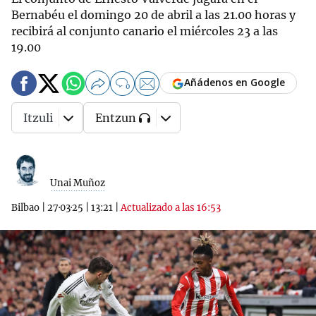
Bernabéu el domingo 20 de abril a las 21.00 horas y
recibirá al conjunto canario el miércoles 23 a las
19.00
Añádenos en Google
0
Itzuli
Entzun
Unai Muñoz
Bilbao
|
27·03·25
|
13:21
|
Actualizado a las 16:53