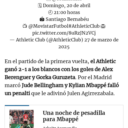
🗓️ Domingo, 20 de abril
🕘 21:00 horas
🏟️ Santiago Bernabéu
📺
@MovistarFutbol
#AthleticClub
🦁
pic.twitter.com/8uRzJN2VCj
— Athletic Club (@AthleticClub)
27 de marzo de
2025
En el partido de la primera vuelta,
el Athletic
ganó 2-1 a los blancos con los goles de Alex
Berenguer y Gorka Guruzeta
. Por el Madrid
marcó
Jude Bellingham y Kylian Mbappé falló
un penalti
que le adivinó Julen Agirrezabala.
Una noche de pesadilla
para Mbappé