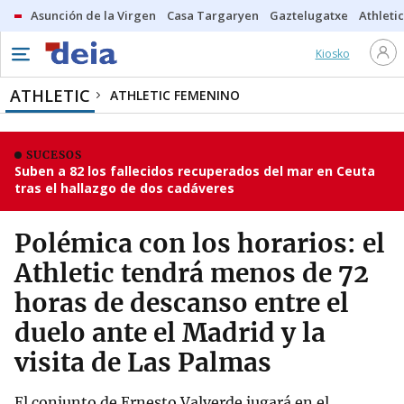
Asunción de la Virgen
Casa Targaryen
Gaztelugatxe
Athletic
Kiosko
ATHLETIC
ATHLETIC FEMENINO
SUCESOS
Suben a 82 los fallecidos recuperados del mar en Ceuta
tras el hallazgo de dos cadáveres
Polémica con los horarios: el
Athletic tendrá menos de 72
horas de descanso entre el
duelo ante el Madrid y la
visita de Las Palmas
El conjunto de Ernesto Valverde jugará en el