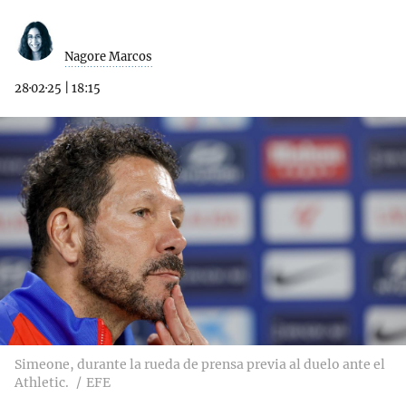
Nagore Marcos
28·02·25
|
18:15
Simeone, durante la rueda de prensa previa al duelo ante el
Athletic.
EFE