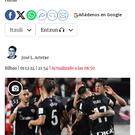
Añádenos en Google
0
Itzuli
Entzun
José L. Artetxe
Bilbao
|
01·12·24
|
21:54
|
Actualizado a las 08:50
53