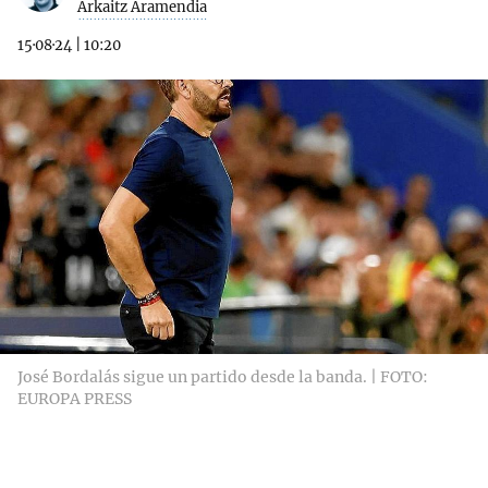
Arkaitz Aramendia
15·08·24
|
10:20
José Bordalás sigue un partido desde la banda. | FOTO:
EUROPA PRESS