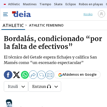
Athletic
Mastines
Tiempo
Skate
Eclipse
Robos en playas
Kiosko
ATHLETIC
ATHLETIC FEMENINO
Bordalás, condicionado “por
la falta de efectivos”
El técnico del Getafe espera fichajes y califica San
Mamés como “un escenario espectacular”
Añádenos en Google
0
Itzuli
Entzun