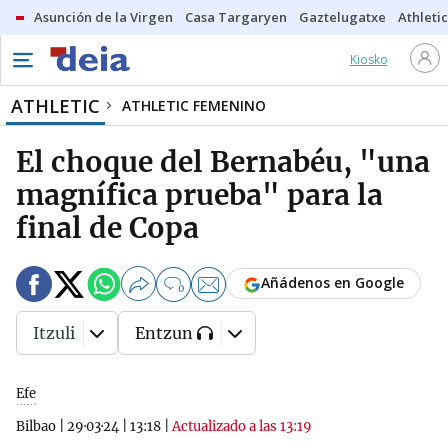
Asunción de la Virgen
Casa Targaryen
Gaztelugatxe
Athletic
Kiosko
ATHLETIC
ATHLETIC FEMENINO
El choque del Bernabéu, "una
magnífica prueba" para la
final de Copa
Añádenos en Google
0
Itzuli
Entzun
Efe
Bilbao
|
29·03·24
|
13:18
|
Actualizado a las 13:19