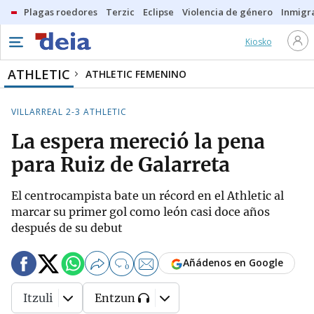
Plagas roedores
Terzic
Eclipse
Violencia de género
Inmigra
Kiosko
ATHLETIC
ATHLETIC FEMENINO
VILLARREAL 2-3 ATHLETIC
La espera mereció la pena
para Ruiz de Galarreta
El centrocampista bate un récord en el Athletic al
marcar su primer gol como león casi doce años
después de su debut
Añádenos en Google
0
Itzuli
Entzun