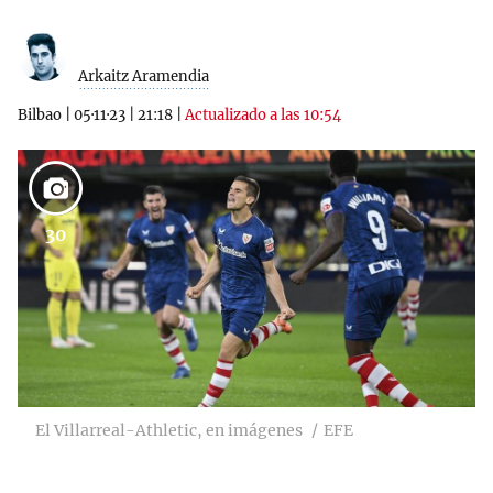
Arkaitz Aramendia
Bilbao
|
05·11·23
|
21:18
|
Actualizado a las 10:54
30
El Villarreal-Athletic, en imágenes
EFE