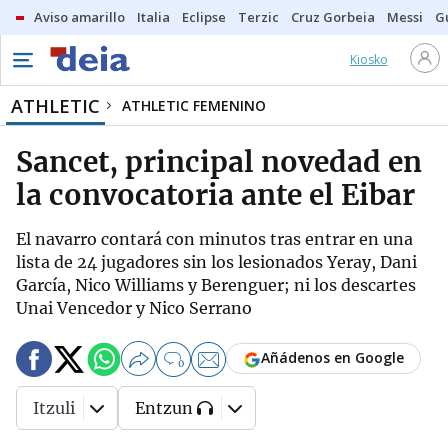
Aviso amarillo
Italia
Eclipse
Terzic
Cruz Gorbeia
Messi
G
Kiosko
ATHLETIC
ATHLETIC FEMENINO
Sancet, principal novedad en
la convocatoria ante el Eibar
El navarro contará con minutos tras entrar en una
lista de 24 jugadores sin los lesionados Yeray, Dani
García, Nico Williams y Berenguer; ni los descartes
Unai Vencedor y Nico Serrano
Añádenos en Google
0
Itzuli
Entzun