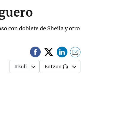
iguero
nso con doblete de Sheila y otro
Itzuli
Entzun