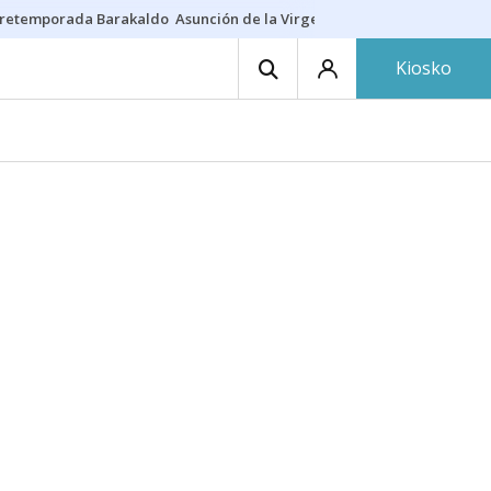
retemporada Barakaldo
Asunción de la Virgen
Casa Targaryen
Gazt
Kiosko