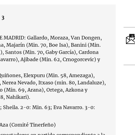
 3
 MADRID: Gallardo, Moraza, Van Dongen,
, Majarín (Min. 70, Boe Isa), Banini (Min.
), Santos (Min. 70, Gaby García), Cardona
avarro), Ajibade (Min. 62, Crnogorcevic) y
uiñones, Elexpuru (Min. 58, Amezaga),
, Nerea Nevado, Itxaso (min. 80, Landaluze),
o (Min. 69, Arana), Ortega, Azkona y
8, Nahikari).
0; Sheila. 2-0: Min. 63; Eva Navarro. 3-0:
 Aza (Comité Tinerfeño)
 espectadores en partido correspondiente a la