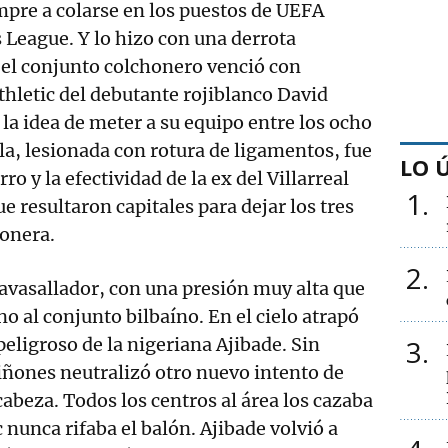
pre a colarse en los puestos de UEFA
eague. Y lo hizo con una derrota
 el conjunto colchonero venció con
thletic del debutante rojiblanco David
 la idea de meter a su equipo entre los ocho
a, lesionada con rotura de ligamentos, fue
LO 
ro y la efectividad de la ex del Villarreal
1
ue resultaron capitales para dejar los tres
honera.
2
avasallador, con una presión muy alta que
o al conjunto bilbaíno. En el cielo atrapó
eligroso de la nigeriana Ajibade. Sin
3
iñones neutralizó otro nuevo intento de
cabeza. Todos los centros al área los cazaba
 nunca rifaba el balón. Ajibade volvió a