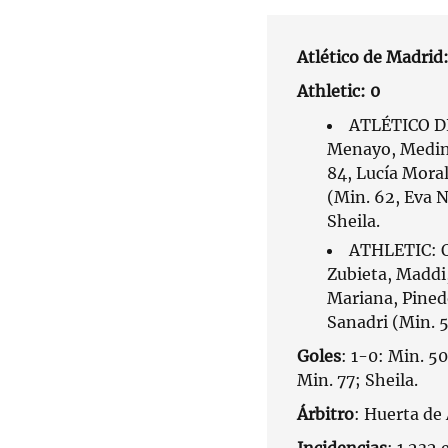
Atlético de Madrid:
Athletic: 0
ATLÉTICO DE
Menayo, Medina
84, Lucía Moral
(Min. 62, Eva N
Sheila.
ATHLETIC: Q
Zubieta, Maddi
Mariana, Pined
Sanadri (Min. 5
Goles
: 1-0: Min. 5
Min. 77; Sheila.
Árbitro
: Huerta de
Incidencias
: 1.232