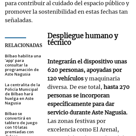
para contribuir al cuidado del espacio público y
promover la sostenibilidad en estas fechas tan
señaladas.
Despliegue humano y
técnico
RELACIONADAS
Bilbao habilita una
'app' para
Integrarán el dispositivo unas
consultar la
620 personas, apoyadas por
programación de
Aste Nagusia
120 vehículos
y maquinaria
La centralita de la
diversa. De ese total,
hasta 270
Policía Municipal
de Bilbao hará
personas se incorporan
huelga en Aste
Nagusia
específicamente para dar
servicio durante Aste Nagusia.
Bilbao se
convertirá en
Las zonas festivas por
tablero de juego
con 10 latas
excelencia como El Arenal,
premiadas con