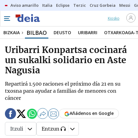
Aviso amarillo
Italia
Eclipse
Terzic
Cruz Gorbeia
Messi
G
Kiosko
BILBAO
BIZKAIA
DEUSTO
URIBARRI
OTXARKOAGA-
Uribarri Konpartsa cocinará
un sukalki solidario en Aste
Nagusia
Repartirá 1.500 raciones el próximo día 21 en su
txosna para ayudar a familias de menores con
cáncer
Añádenos en Google
Itzuli
Entzun