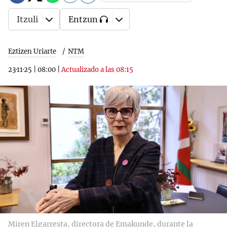
Itzuli
Entzun
Eztizen Uriarte
NTM
23·11·25
|
08:00
|
Actualizado a las 08:15
Miren Elgarresta, directora de Emakunde, durante la