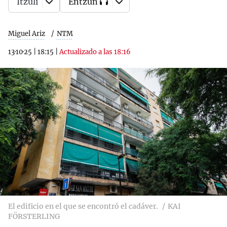
Itzuli
Entzun
Miguel Ariz
NTM
13·10·25
|
18:15
|
Actualizado a las 18:16
El edificio en el que se encontró el cadáver.
KAI
FÖRSTERLING