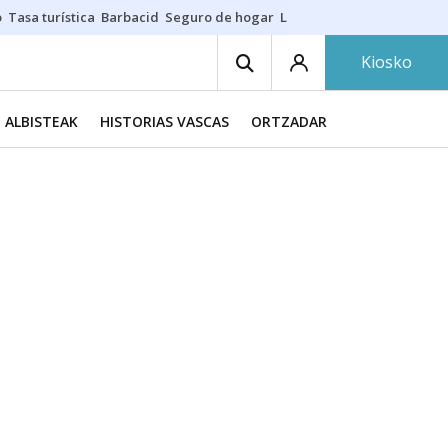
o
Tasa turística
Barbacid
Seguro de hogar
Lío Athletic-Osasuna
Mast
Kiosko
ALBISTEAK
HISTORIAS VASCAS
ORTZADAR