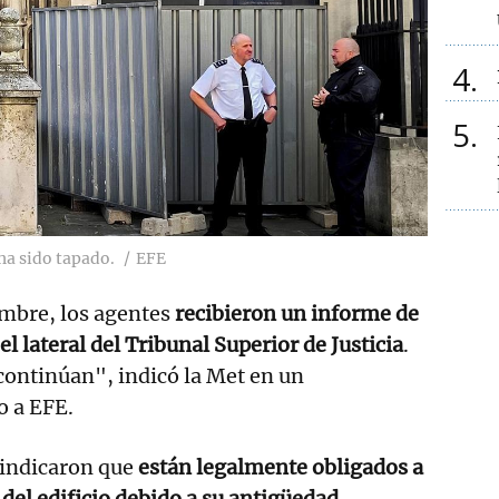
4
5
ha sido tapado.
EFE
embre, los agentes
recibieron un informe de
l lateral del Tribunal Superior de Justicia
.
continúan", indicó la Met en un
 a EFE.
 indicaron que
están legalmente obligados a
 del edificio debido a su antigüedad
.