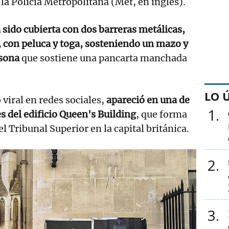
la Policía Metropolitana (Met, en inglés).
 sido cubierta con dos barreras metálicas,
, con peluca y toga, sosteniendo un mazo y
sona
que sostiene una pancarta manchada
LO 
 viral en redes sociales,
apareció en una de
1
s del edificio Queen's Building
, que forma
l Tribunal Superior en la capital británica.
2
3