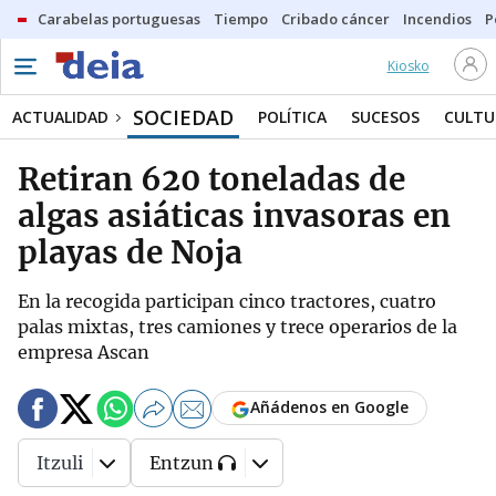
Carabelas portuguesas
Tiempo
Cribado cáncer
Incendios
P
Kiosko
SOCIEDAD
ACTUALIDAD
POLÍTICA
SUCESOS
CULTU
Retiran 620 toneladas de
algas asiáticas invasoras en
playas de Noja
En la recogida participan cinco tractores, cuatro
palas mixtas, tres camiones y trece operarios de la
empresa Ascan
Añádenos en Google
Itzuli
Entzun