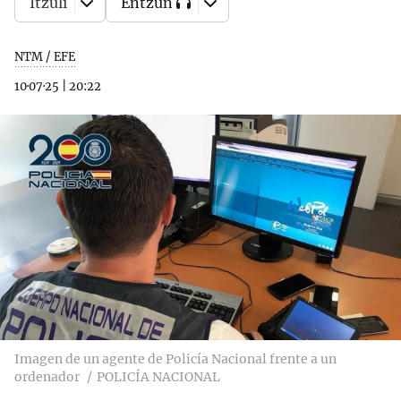
Itzuli
Entzun
NTM / EFE
10·07·25
|
20:22
Imagen de un agente de Policía Nacional frente a un
ordenador
POLICÍA NACIONAL