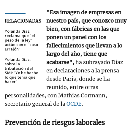
"Esa imagen de empresas en
nuestro país, que conozco muy
RELACIONADAS
bien, con fábricas en las que
Yolanda Díaz
reclama que "el
ponen un panel con los
peso de la ley"
actúe con el 'caso
fallecimientos que llevan a lo
Errejón'
largo del año, tiene que
Yolanda Díaz,
acabarse",
ha subrayado Díaz
sobre la
tributación del
en declaraciones a la prensa
SMI: "Yo he hecho
lo que tenía que
desde París, donde se ha
hacer"
reunido, entre otras
personalidades, con Mathias Cormann,
secretario general de la
OCDE
.
Prevención de riesgos laborales