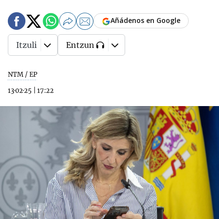
Añádenos en Google
Itzuli
Entzun
NTM / EP
13·02·25
|
17:22