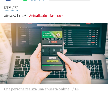
NTM / EP
26·12·24
|
11:04
|
Actualizado a las 11:07
Una persona realiza una apuesta online.
EP