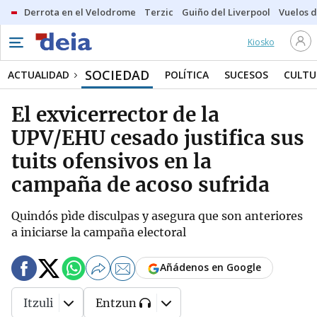
Derrota en el Velodrome
Terzic
Guiño del Liverpool
Vuelos d
Kiosko
SOCIEDAD
ACTUALIDAD
POLÍTICA
SUCESOS
CULTU
El exvicerrector de la
UPV/EHU cesado justifica sus
tuits ofensivos en la
campaña de acoso sufrida
Quindós pìde disculpas y asegura que son anteriores
a iniciarse la campaña electoral
Añádenos en Google
Itzuli
Entzun