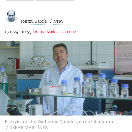
Jontxu García
NTM
15·11·24
|
10:55
|
Actualizado a las 11:02
El exvicerrector Guillermo Quindós, en un laboratorio.
OSKAR MARTÍNEZ