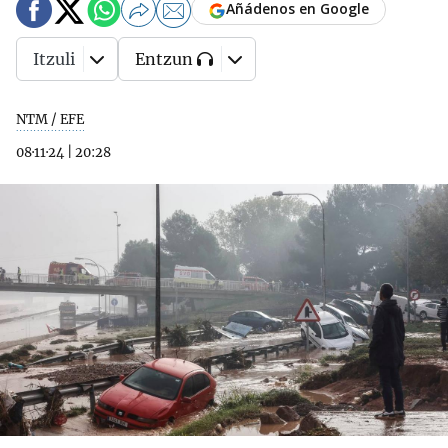
Añádenos en Google
Itzuli
Entzun
NTM / EFE
08·11·24
|
20:28