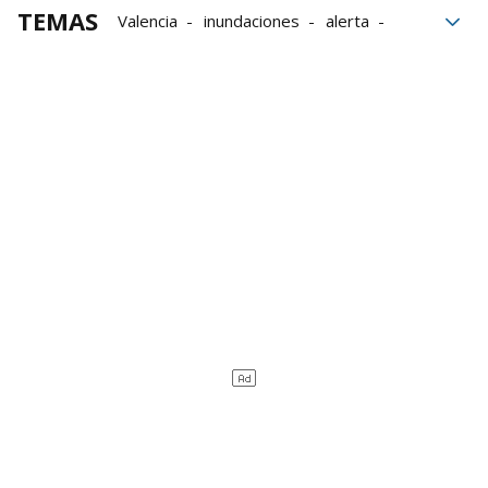
TEMAS
Valencia
inundaciones
alerta
Generalitat Valenciana
Carlos Mazón
DANA