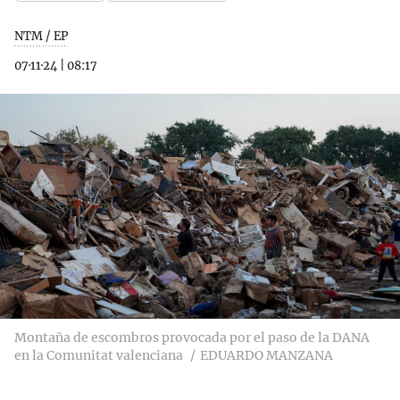
NTM / EP
07·11·24
|
08:17
Montaña de escombros provocada por el paso de la DANA
en la Comunitat valenciana
EDUARDO MANZANA