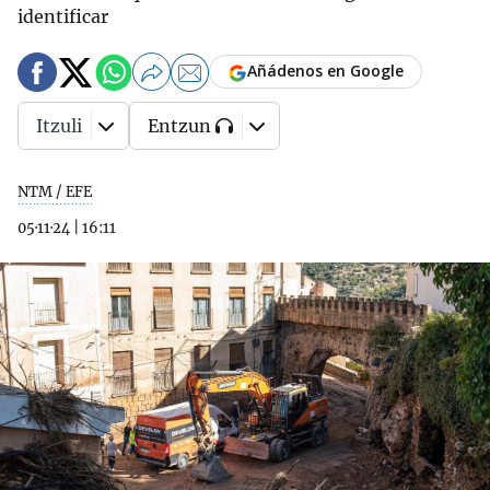
identificar
Añádenos en Google
Itzuli
Entzun
NTM / EFE
05·11·24
|
16:11