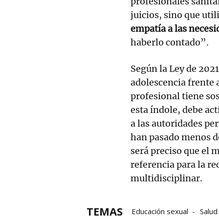
profesionales sanita
juicios, sino que uti
empatía a las necesi
haberlo contado”.
Según la Ley de 2021 
adolescencia frente 
profesional tiene so
esta índole, debe ac
a las autoridades p
han pasado menos de 
será preciso que el 
referencia para la r
multidisciplinar.
TEMAS
Educación sexual
Salud