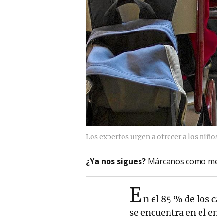
Los expertos urgen a ofrecer a los niño
¿Ya nos sigues?
Márcanos como me
E
n el 85 % de los c
se encuentra en el e