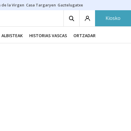
 de la Virgen
Casa Targaryen
Gaztelugatxe
Athletic
Aste Nagusia
C
Kiosko
ALBISTEAK
HISTORIAS VASCAS
ORTZADAR