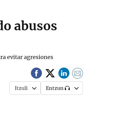
do abusos
ara evitar agresiones
Itzuli
Entzun