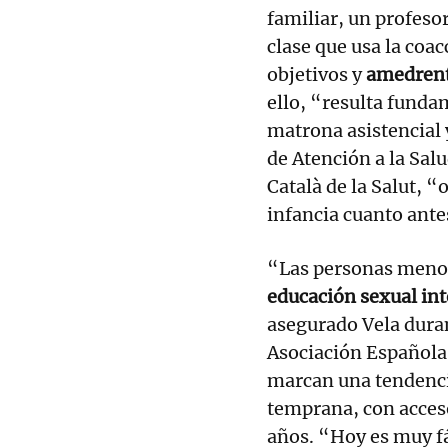
familiar, un profeso
clase que usa la coa
objetivos y
amedrenta
ello, “resulta funda
matrona asistencial 
de Atención a la Salu
Català de la Salut, “
infancia cuanto ante
“Las personas menor
educación sexual int
asegurado Vela duran
Asociación Española 
marcan una tendenci
temprana, con acceso
años. “Hoy es muy fác