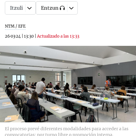
Itzuli
Entzun
NTM / EFE
26·03·24
|
13:30
|
Actualizado a las 13:33
El proceso prevé diferentes modalidades para acceder a las
convocatorias: por turno libre o promoción interna.