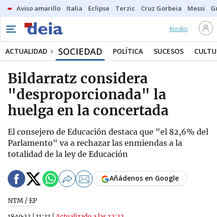
Aviso amarillo
Italia
Eclipse
Terzic
Cruz Gorbeia
Messi
G
Kiosko
SOCIEDAD
ACTUALIDAD
POLÍTICA
SUCESOS
CULTU
Bildarratz considera
"desproporcionada" la
huelga en la concertada
El consejero de Educación destaca que "el 82,6% del
Parlamento" va a rechazar las enmiendas a la
totalidad de la ley de Educación
Añádenos en Google
NTM / EP
18·10·23
|
11:33
|
Actualizado a las 12:32