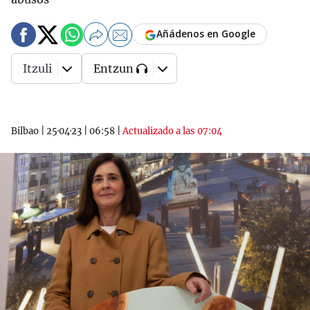
Añádenos en Google
Itzuli
Entzun
Bilbao
|
25·04·23
|
06:58
|
Actualizado a las 07:04