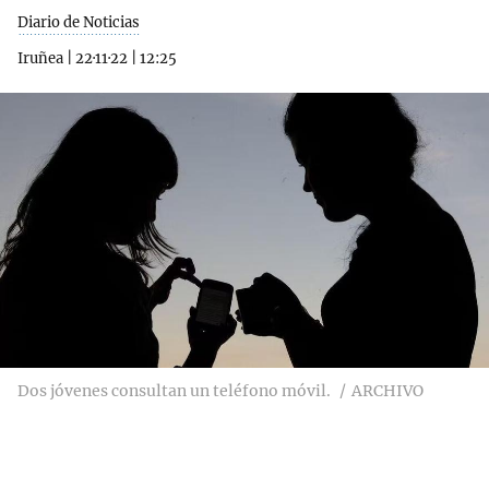
Diario de Noticias
Iruñea
|
22·11·22
|
12:25
Dos jóvenes consultan un teléfono móvil.
ARCHIVO