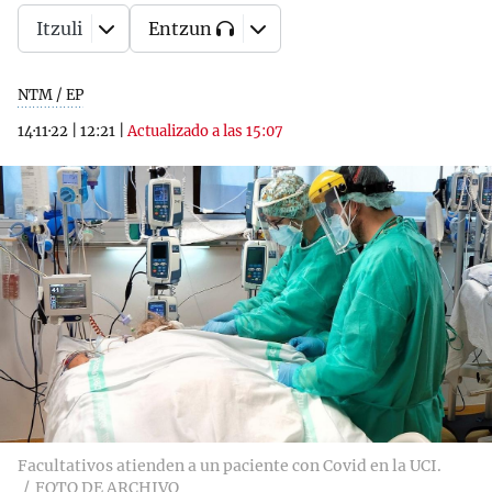
Itzuli
Entzun
NTM / EP
14·11·22
|
12:21
|
Actualizado a las 15:07
Facultativos atienden a un paciente con Covid en la UCI.
FOTO DE ARCHIVO