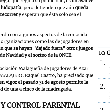
juego
, que regula su publicidad, es
un avance
 ludopatía
, pero defienden que aún
queda
 recorrer
y esperan que ésta solo sea el
erdo con algunos aspectos de la conocida
organizaciones como las de jugadores en
an que se hayan "dejado fuera" otros juegos
LO 
 de Navidad y el sorteo de la ONCE.
1
sociación Malagueña de Jugadores de Azar
AMALAJER), Raquel Castro, ha precisado que
en vigor el pasado 31 de agosto permite la
2
d de una a cinco de la madrugada.
 Y CONTROL PARENTAL