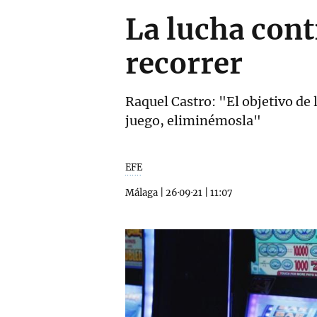
La lucha cont
recorrer
Raquel Castro: "El objetivo de 
juego, eliminémosla"
EFE
Málaga
|
26·09·21
|
11:07