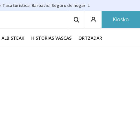
o
Tasa turística
Barbacid
Seguro de hogar
Lío Athletic-Osasuna
Mast
Kiosko
ALBISTEAK
HISTORIAS VASCAS
ORTZADAR