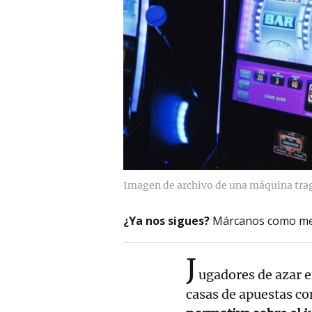
Imagen de archivo de una máquina tra
¿Ya nos sigues?
Márcanos como me
J
ugadores de azar e
casas de apuestas co