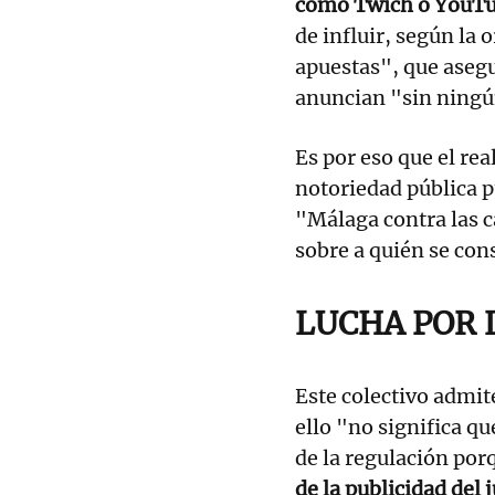
como Twich o YouT
de influir, según la
apuestas", que aseg
anuncian "sin ningún
Es por eso que el re
notoriedad pública p
"Málaga contra las 
sobre a quién se con
LUCHA POR 
Este colectivo admi
ello "no significa qu
de la regulación por
de la publicidad del 