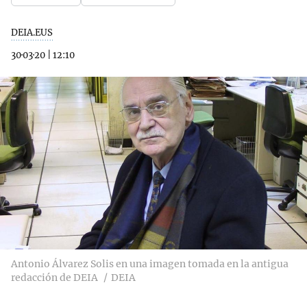
DEIA.EUS
30·03·20
|
12:10
Antonio Álvarez Solis en una imagen tomada en la antigua
redacción de DEIA
DEIA