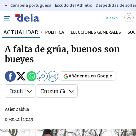
Carabela portuguesa
Escudo del Athletic
Despedidas de solte
Kiosko
ACTUALIDAD
POLÍTICA
ELECCIONES GENERALES
SUC
A falta de grúa, buenos son
bueyes
Añádenos en Google
Itzuli
Entzun
Asier Zaldua
09·01·21
|
13:49