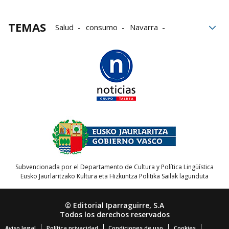
TEMAS
Salud
consumo
Navarra
Alimentación
Lacturale
Día Mundial de la Leche
Subvencionada por el Departamento de Cultura y Política Lingüística
Eusko Jaurlaritzako Kultura eta Hizkuntza Politika Sailak lagunduta
© Editorial Iparraguirre, S.A
Todos los derechos reservados
Aviso legal
Política privacidad
Condiciones de uso
Cookies