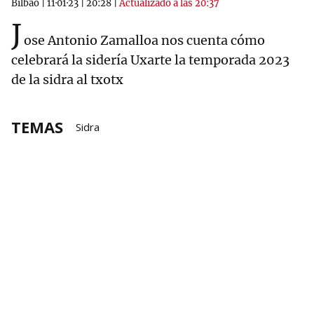
Bilbao
|
11·01·23
|
20:28
|
Actualizado a las 20:37
J
ose Antonio Zamalloa nos cuenta cómo
celebrará la sidería Uxarte la temporada 2023
de la sidra al txotx
TEMAS
Sidra