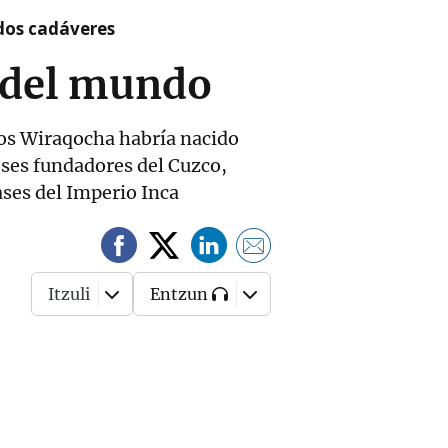
 dos cadáveres
o del mundo
Dios Wiraqocha habría nacido
ioses fundadores del Cuzco,
ses del Imperio Inca
Itzuli
Entzun