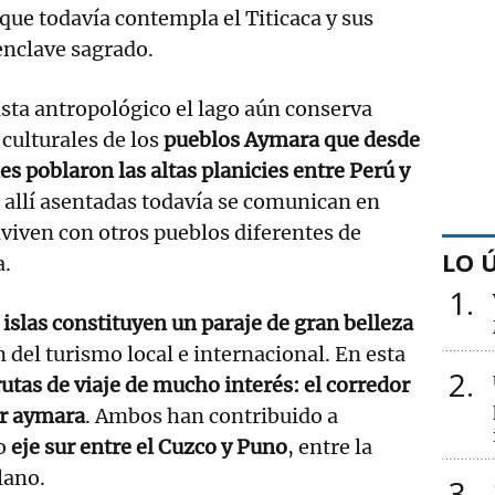
 que todavía contempla el Titicaca y sus
nclave sagrado.
sta antropológico el lago aún conserva
culturales de los
pueblos Aymara que desde
 poblaron las altas planicies entre Perú y
us allí asentadas todavía se comunican en
viven con otros pueblos diferentes de
LO 
a.
1
 islas constituyen un paraje de gran belleza
 del turismo local e internacional. En esta
2
utas de viaje de mucho interés: el corredor
or aymara
. Ambos han contribuido a
so
eje sur entre el Cuzco y Puno
, entre la
plano.
3