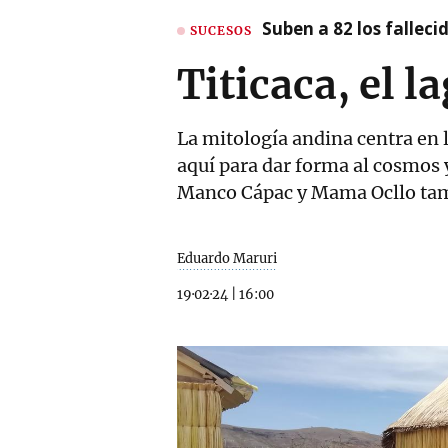
Suben a 82 los fallec
SUCESOS
Titicaca, el 
La mitología andina centra en l
aquí para dar forma al cosmos y
Manco Cápac y Mama Ocllo tamb
Eduardo Maruri
19·02·24
|
16:00