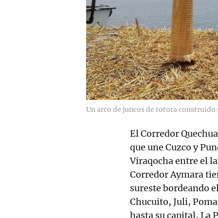
Un arco de juncos de totora construido s
El Corredor Quechua 
que une Cuzco y Puno
Viraqocha entre el lag
Corredor Aymara tien
sureste bordeando el 
Chucuito, Juli, Poma
hasta su capital, La