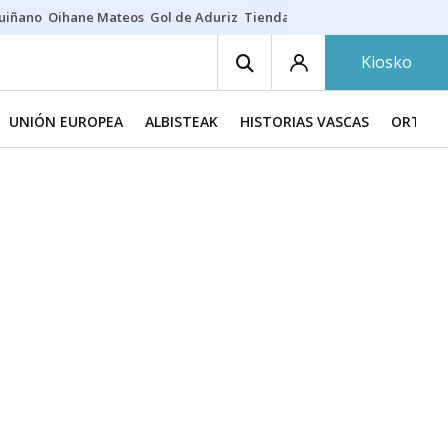
guiñano
Oihane Mateos
Gol de Aduriz
Tienda de zapatillas
Esne Beltz
Kiosko
UNIÓN EUROPEA
ALBISTEAK
HISTORIAS VASCAS
ORTZAD