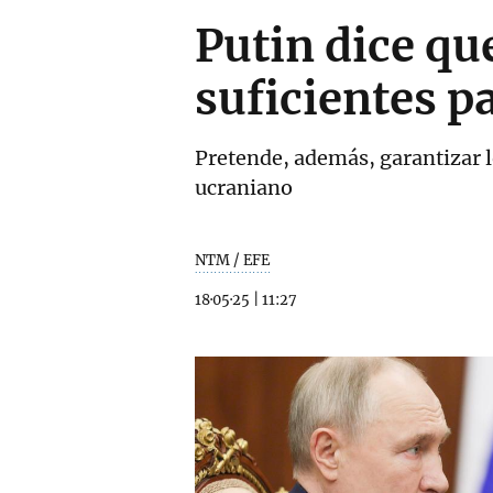
Putin dice qu
suficientes p
Pretende, además, garantizar l
ucraniano
NTM / EFE
18·05·25
|
11:27