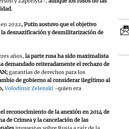
ersón y Zaporiyia-,
aunque los rusos no las
idad.
a en 2022
, Putin sostuvo que el objetivo
 la desnazificación y desmilitarización de
tres años,
la parte rusa ha sido maximalista
 ha demandado reiteradamente el rechazo de
TAN;
garantías de derechos para los
ambio de gobierno al considerar ilegítimo al
o,
Volodímir Zelenski
-quien era
 el reconocimiento de la anexión en 2014 de
na de Crimea y la cancelación de las
onales
impuestas sobre Rusia a raíz de la