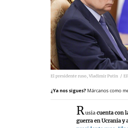
El presidente ruso, Vladimir Putin
E
¿Ya nos sigues?
Márcanos como me
R
usia
cuenta con la
guerra en Ucrania y 