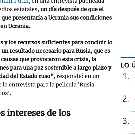
dímir Putin
, en una entrevista publicada
dios estatales,
un día después de que el
que presentaría a Ucrania sus condiciones
 en Ucrania.
 y los recursos suficientes para concluir lo
 un resultado necesario para Rusia, que es
 causas que provocaron esta crisis, la
LO 
nes para una paz sostenible a largo plazo y
1
idad del Estado ruso"
, respondió en un
la entrevista para la película 'Rusia.
ños'.
2
s intereses de los
3