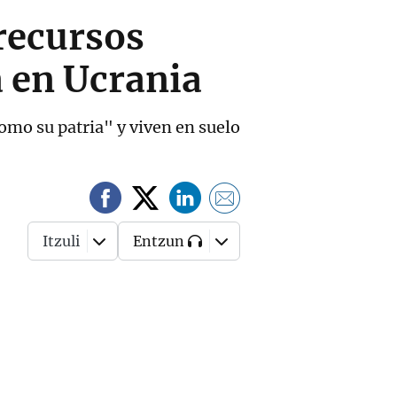
 recursos
a en Ucrania
omo su patria" y viven en suelo
Itzuli
Entzun