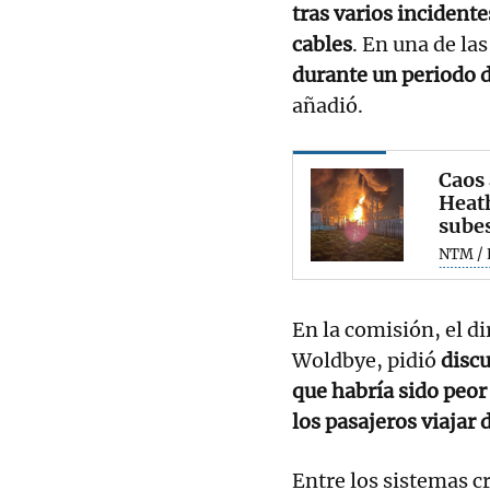
tras varios incident
cables
. En una de la
durante un periodo
añadió.
Caos 
Heath
subes
NTM / 
En la comisión, el 
Woldbye, pidió
discu
que habría sido peo
los pasajeros viajar
Entre los sistemas c