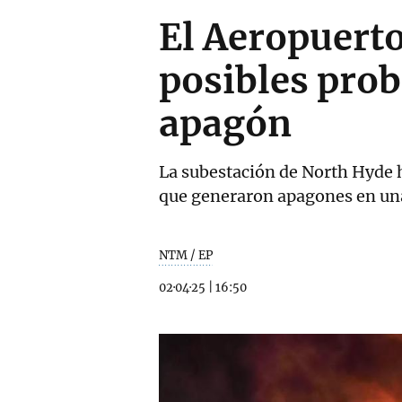
El Aeropuerto
posibles prob
apagón
La subestación de North Hyde h
que generaron apagones en una
NTM / EP
02·04·25
|
16:50