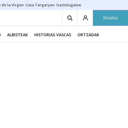
 de la Virgen
Casa Targaryen
Gaztelugatxe
Athletic
Aste Nagusia
C
Kiosko
O
ALBISTEAK
HISTORIAS VASCAS
ORTZADAR