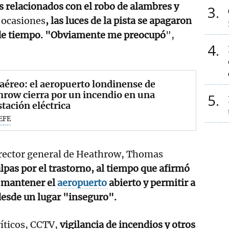
es relacionados con el robo de alambres y
3
s ocasiones
, las luces de la pista se apagaron
 de tiempo. "Obviamente me preocupó
",
4
aéreo: el aeropuerto londinense de
row cierra por un incendio en una
5
tación eléctrica
EFE
director general de Heathrow, Thomas
lpas por el trastorno, al tiempo que afirmó
r mantener el
aeropuerto
abierto y permitir a
 desde un lugar "inseguro".
ríticos, CCTV,
vigilancia de incendios y otros