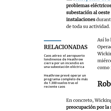
problemas eléctricos
subestación al oeste 
instalaciones
durant
de toda su actividad.
Así lo
RELACIONADAS
Opera
Wicki
Caos aéreo: el aeropuerto
londinense de Heathrow
miérco
cierra por un incendio en
una subestación eléctrica
como 
Heathrow prevé operar un
programa completo de más
Rob
de 1.300 vuelos tras el
reciente caos
En concreto, Wicking
preocupación por la 