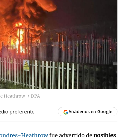
 de Heathrow
DPA
dio preferente
Añádenos en Google
Londres-Heathrow
fue advertido de
posibles