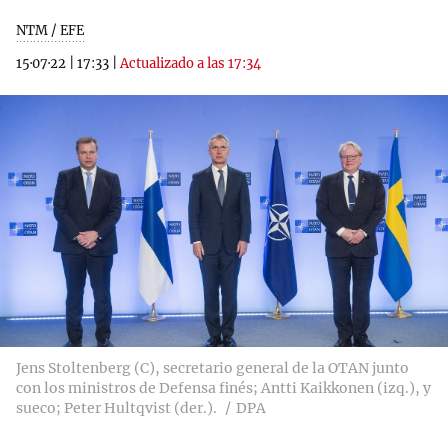
NTM / EFE
15·07·22
|
17:33
|
Actualizado a las 17:34
Jens Stoltenberg (C), secretario general de la OTAN junto
con los ministros de Defensa finés; Antti Kaikkonen (izq.), y
sueco; Peter Hultqvist (der.).
DPA