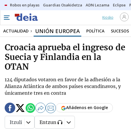
Robos en playas
Guardias Osakidetza
ADN Lezama
Eclipse
Kiosko
UNIÓN EUROPEA
ACTUALIDAD
POLÍTICA
SUCESOS
Croacia aprueba el ingreso de
Suecia y Finlandia en la
OTAN
124 diputados votaron en favor de la adhesión a la
Alianza Atlántica de ambos países escandinavos, y
únicamente tres en contra
Añádenos en Google
Itzuli
Entzun