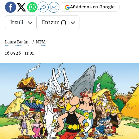
Añádenos en Google
Itzuli
Entzun
Laura Buján
NTM
16·05·26
|
11:01