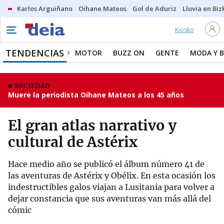
Karlos Arguiñano
Oihane Mateos
Gol de Aduriz
Lluvia en Biz
Kiosko
TENDENCIAS
MOTOR
BUZZ ON
GENTE
MODA Y B
SOCIEDAD
Muere la periodista Oihane Mateos a los 45 años
El gran atlas narrativo y
cultural de Astérix
Hace medio año se publicó el álbum número 41 de
las aventuras de Astérix y Obélix. En esta ocasión los
indestructibles galos viajan a Lusitania para volver a
dejar constancia que sus aventuras van más allá del
cómic